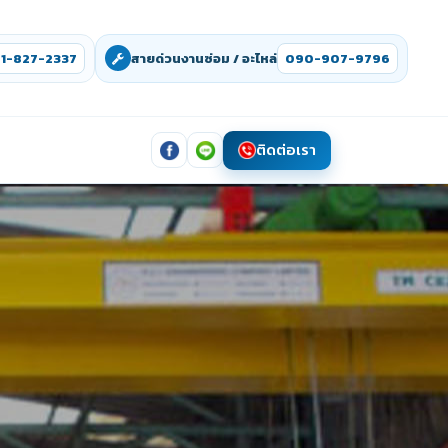
1-827-2337
สายด่วนงานซ่อม / อะไหล่
090-907-9796
ติดต่อเรา
ย