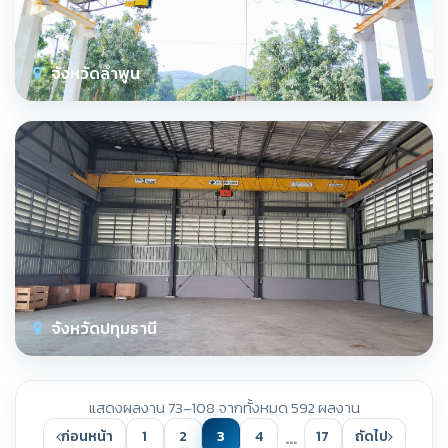
จังหวัดลำพูน
จังหวัดปทุมธานี
แสดงผลงาน 73–108 จากทั้งหมด 592 ผลงาน
…
ก่อนหน้า
1
2
3
4
17
ถัดไป