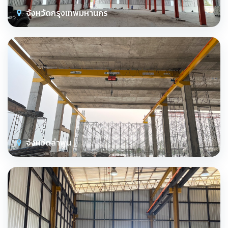
จังหวัดกรุงเทพมหานคร
จังหวัดลำพูน