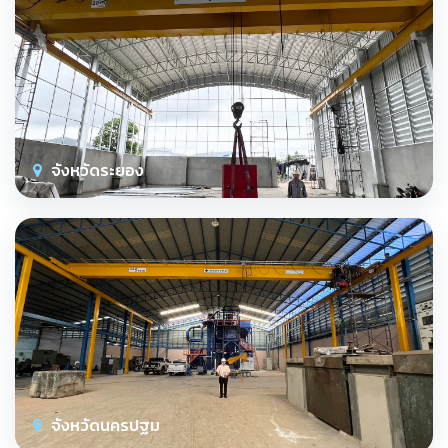
จังหวัดระยอง
จังหวัดนครปฐม