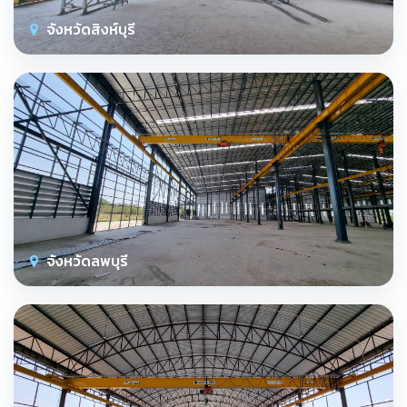
จังหวัดสิงห์บุรี
จังหวัดลพบุรี