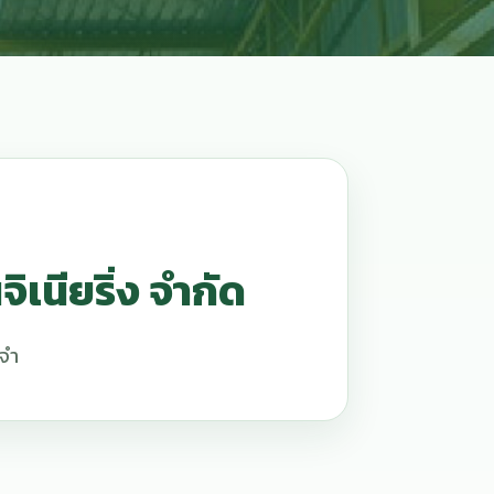
ิเนียริ่ง จำกัด
ะจำ